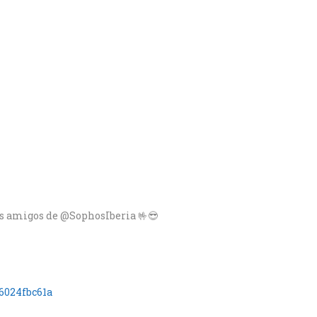
os amigos de @SophosIberia 🤟😎
6024fbc61a