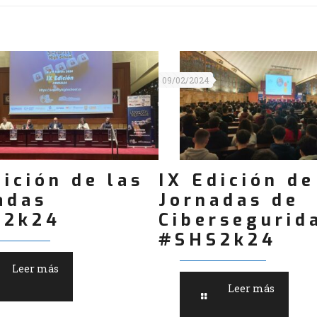
09/02/2024
dición de las
IX Edición de
adas
Jornadas de
S2k24
Cibersegurid
#SHS2k24
Leer más
Leer más