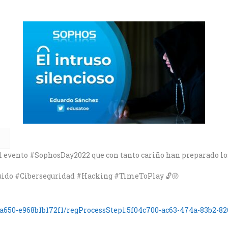
el evento #SophosDay2022 que con tanto cariño han preparado l
r ruido #Ciberseguridad #Hacking #TimeToPlay 🔓😜
a650-e968b1b172f1/regProcessStep1:5f04c700-ac63-474a-83b2-82