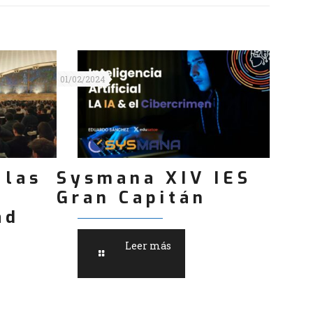
01/02/2024
 las
Sysmana XIV IES
Gran Capitán
ad
Leer más