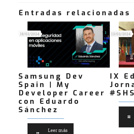
Entradas relacionadas
18/02/2024
13/02/2024
Samsung Dev
IX E
Spain | My
Jorn
Developer Career
#SH
con Eduardo
Sánchez
Leer más