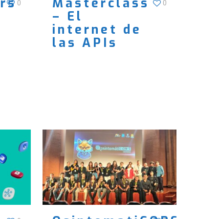
rs
Masterclass
0
0
– El
internet de
las APIs