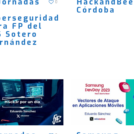
 Jornadas
HackandBee
0
Córdoba
berseguridad
ra FP del
S Sotero
rnández