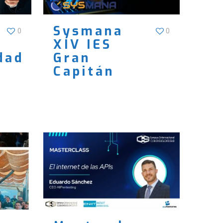
Sysmana
0
0
XIV IES
dad
Gran
Capitán