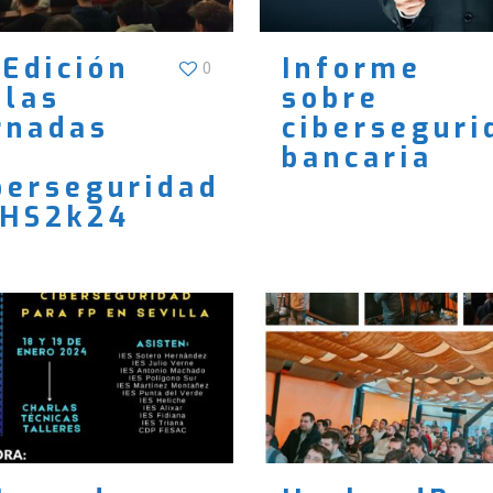
 Edición
Informe
0
 las
sobre
rnadas
ciberseguri
bancaria
berseguridad
HS2k24