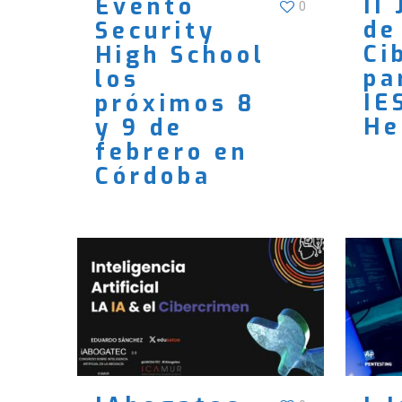
II
Evento
0
de
Security
Ci
High School
pa
los
IE
próximos 8
He
y 9 de
febrero en
Córdoba