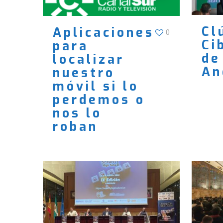
Cl
Aplicaciones
0
Ci
para
de
localizar
An
nuestro
móvil si lo
perdemos o
nos lo
roban