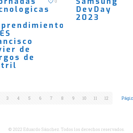
Jornadas
Samsung
0
cnologicas
DevDay
2023
prendimiento
IES
ancisco
vier de
rgos de
tril
3
4
5
6
7
8
9
10
11
12
Págin
© 2022 Eduardo Sánchez. Todos los derechos reservados.