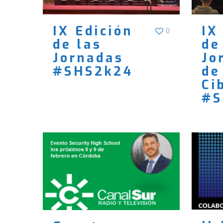
IX Edición
IX
0
de las
de
Jornadas
Jo
#SHS2k24
de
Ci
#S