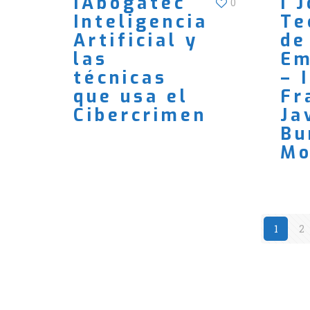
IAbogatec
I 
0
Inteligencia
Te
Artificial y
de
las
Em
técnicas
– 
que usa el
Fr
Cibercrimen
Ja
Bu
Mo
1
2