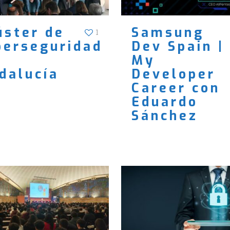
úster de
Samsung
1
berseguridad
Dev Spain |
My
dalucía
Developer
Career con
Eduardo
Sánchez