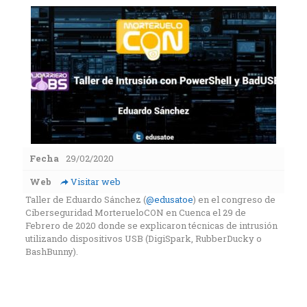
Fecha
29/02/2020
Web
Visitar web
Taller de Eduardo Sánchez (
@edusatoe
) en el congreso de
Ciberseguridad MorterueloCON en Cuenca el 29 de
Febrero de 2020 donde se explicaron técnicas de intrusión
utilizando dispositivos USB (DigiSpark, RubberDucky o
BashBunny).