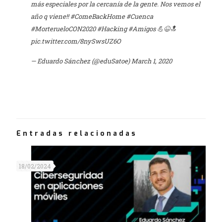
más especiales por la cercanía de la gente. Nos vemos el
año q viene!!
#ComeBackHome
#Cuenca
#MorterueloCON2020
#Hacking
#Amigos
💪😉🔝
pic.twitter.com/8nySwsUZ6O
— Eduardo Sánchez (@eduSatoe)
March 1, 2020
Entradas relacionadas
18/02/2024