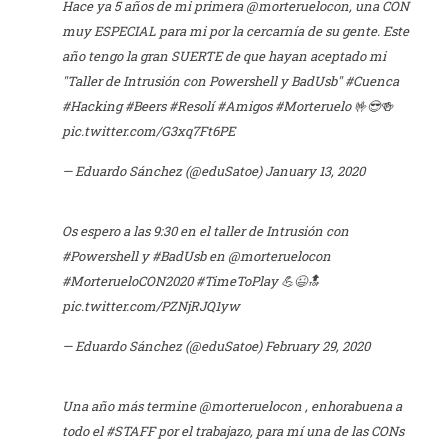
Hace ya 5 años de mi primera
@morteruelocon
, una CON
muy ESPECIAL para mi por la cercarnía de su gente. Este
año tengo la gran SUERTE de que hayan aceptado mi
"Taller de Intrusión con Powershell y BadUsb"
#Cuenca
#Hacking
#Beers
#Resolí
#Amigos
#Morteruelo
🤟😎🍻
pic.twitter.com/G3xq7Ft6PE
— Eduardo Sánchez (@eduSatoe)
January 13, 2020
Os espero a las 9:30 en el taller de Intrusión con
#Powershell
y
#BadUsb
en
@morteruelocon
#MorterueloCON2020
#TimeToPlay
💪😉🔝
pic.twitter.com/PZNjRJQ1yw
— Eduardo Sánchez (@eduSatoe)
February 29, 2020
Una año más termine
@morteruelocon
, enhorabuena a
todo el
#STAFF
por el trabajazo, para mí una de las CONs