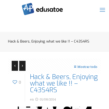
Hack & Beers, Enjoying what we like !! – C43S4RS
Mostrar todo
Hack & Beers, Enjoying
what we like !! –
0
C43S4RS
en
01/08/2014