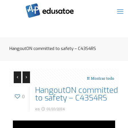
HangoutON committed to safety – C43S4RS
Mostrar todo
HangoutON committed
to safety – C43S4RS
0
en
01/10/2014