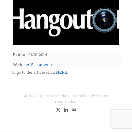
Fecha
01/10/2014
Web
Visitar web
To go to the article click
HERE
.
© 2022 Eduardo Sánchez. Todos los derechos
reservados.