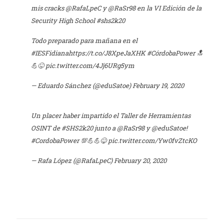
mis cracks
@RafaLpeC
y
@RaSr98
en la VI Edición de la
Security High School
#shs2k20
Todo preparado para mañana en el
#IESFidiana
https://t.co/J8XpeJaXHK
#CórdobaPower
🔝
💪😜
pic.twitter.com/4Jj6URg5ym
— Eduardo Sánchez (@eduSatoe)
February 19, 2020
Un placer haber impartido el Taller de Herramientas
OSINT de
#SHS2k20
junto a
@RaSr98
y
@eduSatoe
!
#CordobaPower
💯💪💪😋
pic.twitter.com/Yw0fvZtcKO
— Rafa López (@RafaLpeC)
February 20, 2020