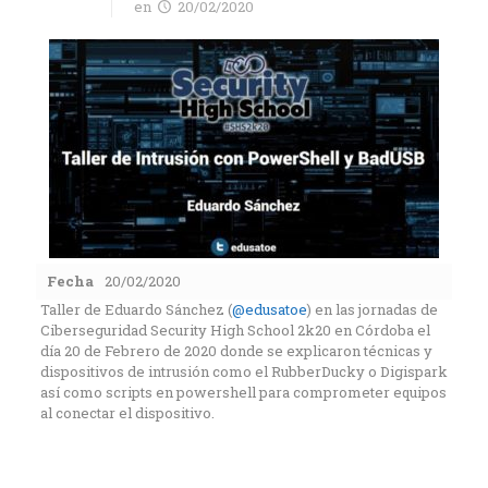
en
20/02/2020
Fecha
20/02/2020
Taller de Eduardo Sánchez (
@edusatoe
) en las jornadas de
Ciberseguridad Security High School 2k20 en Córdoba el
día 20 de Febrero de 2020 donde se explicaron técnicas y
dispositivos de intrusión como el RubberDucky o Digispark
así como scripts en powershell para comprometer equipos
al conectar el dispositivo.