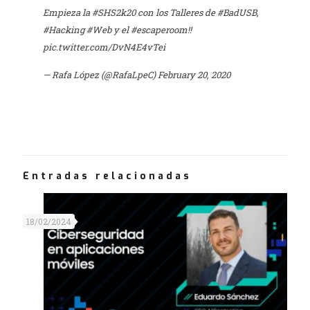
Empieza la
#SHS2k20
con los Talleres de
#BadUSB
,
#Hacking
#Web
y el
#escaperoom
!!
pic.twitter.com/DvN4E4vTei
— Rafa López (@RafaLpeC)
February 20, 2020
Entradas relacionadas
18/02/2024