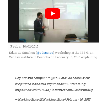
Fecha
10/02/2015
Eduardo Sánchez (
@edusatoe
) workshop at the IES Gran
Capitán institute in Córdoba on February 10, 2015 explaining
Hoy nuestro compañero
@eduSatoe
da charla sobre
#seguridad
#Android
#sysmana2015
. Streaming:
https://t.co/48krbCv14o
pic.twitter.com/Lk5hVimdEg
— Hacking Ético (@Hacking_Etico)
February 10, 2015